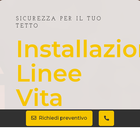
SICUREZZA PER IL TUO
TETTO
Installazi
Linee
Vita
Richiedi preventivo
Progettiamo, installiamo e
certifichiamo linee vita da